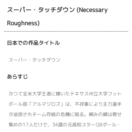
スーパー・タッチダウン (Necessary
動画配信
バーシティ・ブルース (Varsity Blues)
Roughness)
日本での作品タイトル
日本での作品タイトル
あらすじ
背景
スーパー・タッチダウン
おすすめのポイント
あらすじ
基本情報
かつて全米大学王者に輝いたテキサス州立大学フット
動画配信
ボール部「アルマジロズ」は、不祥事により主力選手
1.
初心者向けアメフト豆知識：この映画でわかるルー
が追放されチーム存続の危機に陥る。頼みの綱は寄せ
ルと魅力
集めの17人だけで、34歳の元高校スターQBポール・