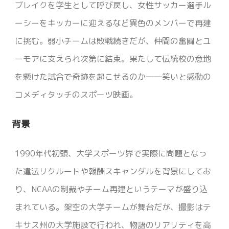
1. 試合そのものより"雰囲気"を楽しむ！
ブレイクを学生として呼び戻し、女性サッカー選手ル
ーシーをキッカーに迎えるなど異色のメンバーで再建
2. スポーツと他ジャンルの融合
に挑む。弱小チームは敗戦続きだが、仲間の奮闘とユ
ーモアに支えられ次第に結束。果たして伝統校の意地
を懸けた試合で奇跡を起こせるのか――笑いと感動の
コメディタッチのスポーツ映画。
背景
1990年代初頭、大学スポーツ界で実際に問題となっ
た違法リクルートや報酬スキャンダルを背景にしてお
り、NCAAの制裁やチーム再建というテーマが盛り込
まれている。架空の大学チームが舞台だが、撮影はテ
キサス州の大学施設で行われ、物語のリアリティを高