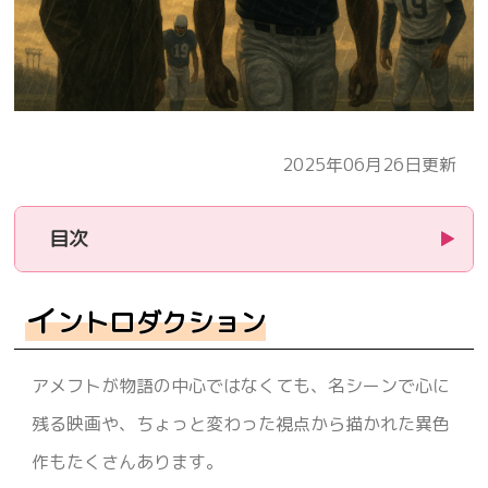
2025年06月26日更新
目次
▶
1.
イントロダクション
イ
ントロダクション
2.
作品紹介
アメフトが物語の中心ではなくても、名シーンで心に
スーパー・タッチダウン (Necessary Roughness)
残る映画や、ちょっと変わった視点から描かれた異色
日本での作品タイトル
作もたくさんあります。