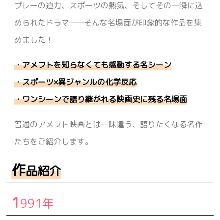
あらすじ
プレーの迫力、スポーツの熱気、そしてその一瞬に込
められたドラマ——そんな名場面が印象的な作品を集
背景
めました！
おすすめのポイント
・アメフトを知らなくても感動する名シーン
基本情報
・スポーツ×異ジャンルの化学反応
動画配信
・ワンシーンで語り継がれる映画史に残る名場面
フォレスト・ガンプ／一期一会
普通のアメフト映画とは一味違う、語りたくなる名作
日本での作品タイトル
たちをご紹介します。
あらすじ
作
品紹介
背景
おすすめのポイント
1
991年
基本情報